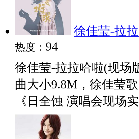
徐佳莹-拉拉哈
94
热度：
徐佳莹-拉拉哈啦(现场版
曲大小9.8M，徐佳莹
《日全蚀 演唱会现场实录