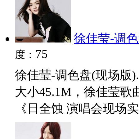
徐佳莹-调色盘
75
度：
徐佳莹-调色盘(现场版)
大小45.1M，徐佳莹
《日全蚀 演唱会现场实录