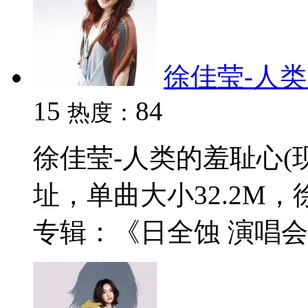
徐佳莹-人类的
15
84
热度：
徐佳莹-人类的羞耻心(现
址，单曲大小32.2M
专辑：《日全蚀 演唱会现