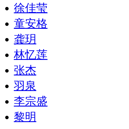
徐佳莹
童安格
龚玥
林忆莲
张杰
羽泉
李宗盛
黎明