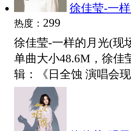
徐佳莹-一样的
299
热度：
徐佳莹-一样的月光(现场
单曲大小48.6M，徐
辑：《日全蚀 演唱会现场