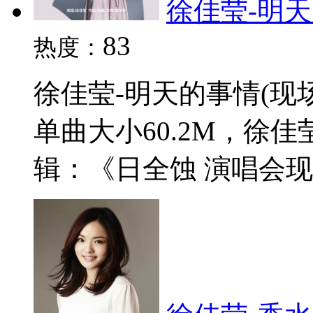
徐佳莹-明天的
83
热度：
徐佳莹-明天的事情(现场
单曲大小60.2M，徐
辑：《日全蚀 演唱会现场