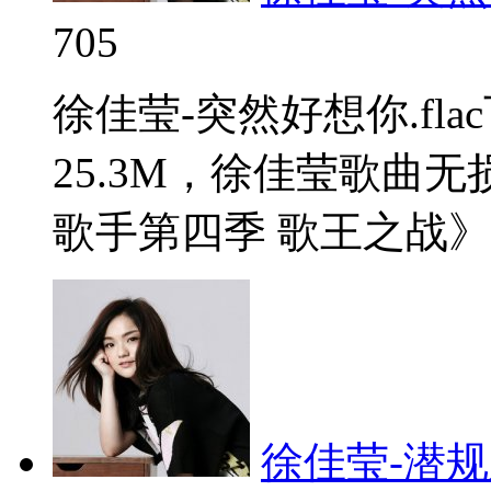
705
徐佳莹-突然好想你.fl
25.3M，徐佳莹歌曲
歌手第四季 歌王之战》。
徐佳莹-潜规则