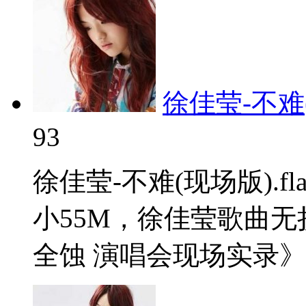
徐佳莹-不难(现
93
徐佳莹-不难(现场版).
小55M，徐佳莹歌曲
全蚀 演唱会现场实录》。