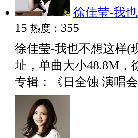
徐佳莹-我也不
15
355
热度：
徐佳莹-我也不想这样(现
址，单曲大小48.8M
专辑：《日全蚀 演唱会现