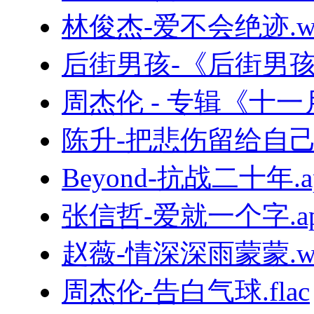
林俊杰-爱不会绝迹.w
后街男孩-《后街男孩精
周杰伦 - 专辑《十一
陈升-把悲伤留给自己.
Beyond-抗战二十年.a
张信哲-爱就一个字.ap
赵薇-情深深雨蒙蒙.w
周杰伦-告白气球.flac