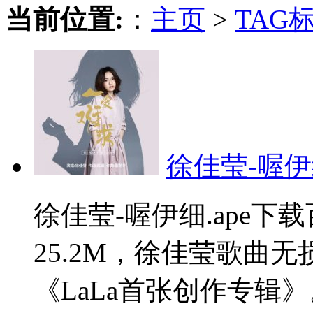
当前位置:
：
主页
>
TAG
徐佳莹-喔伊细
徐佳莹-喔伊细.ape
25.2M，徐佳莹歌曲
《LaLa首张创作专辑》。