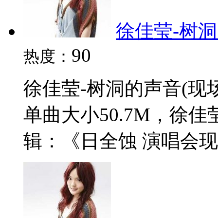
徐佳莹-树洞的
90
热度：
徐佳莹-树洞的声音(现场
单曲大小50.7M，徐
辑：《日全蚀 演唱会现场