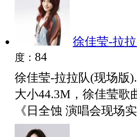
徐佳莹-拉拉队
84
度：
徐佳莹-拉拉队(现场版)
大小44.3M，徐佳莹
《日全蚀 演唱会现场实录