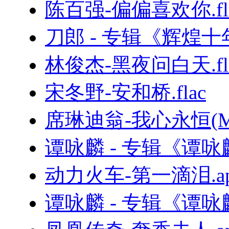
陈百强-偏偏喜欢你.fl
刀郎 - 专辑《辉煌
林俊杰-黑夜问白天.fl
宋冬野-安和桥.flac
席琳迪翁-我心永恒(MyHe
谭咏麟 - 专辑《谭咏
动力火车-第一滴泪.ap
谭咏麟 - 专辑《谭