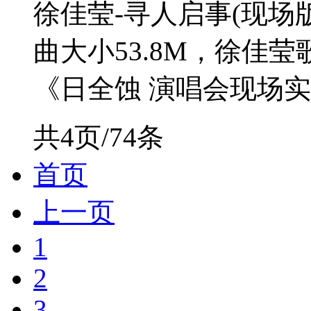
徐佳莹-寻人启事(现场版
曲大小53.8M，徐佳
《日全蚀 演唱会现场实录
共4页/74条
首页
上一页
1
2
3