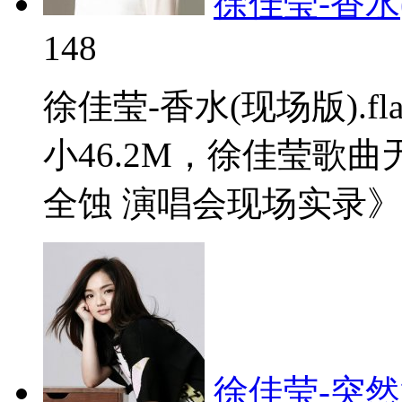
徐佳莹-香水(现
148
徐佳莹-香水(现场版).
小46.2M，徐佳莹歌
全蚀 演唱会现场实录》。
徐佳莹-突然好