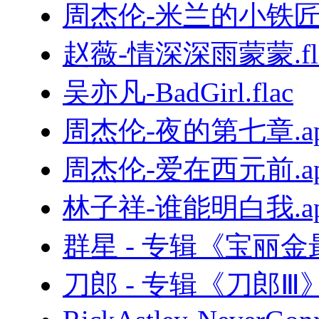
周杰伦-米兰的小铁匠.
赵薇-情深深雨蒙蒙.fl
吴亦凡-BadGirl.flac
周杰伦-夜的第七章.ap
周杰伦-爱在西元前.ap
林子祥-谁能明白我.ap
群星 - 专辑《宝丽
刀郎 - 专辑《刀郎Ⅲ》