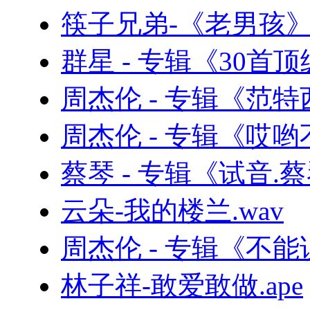
筷子兄弟-《老男孩》电
群星 - 专辑《30首
周杰伦 - 专辑《范特西
周杰伦 - 专辑《哎哟
蔡琴 - 专辑《试音.蔡
云朵-我的楼兰.wav
周杰伦 - 专辑《不
林子祥-敢爱敢做.ape