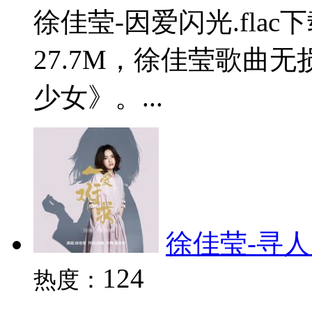
徐佳莹-因爱闪光.fla
27.7M，徐佳莹歌曲
少女》。...
徐佳莹-寻人启
124
热度：