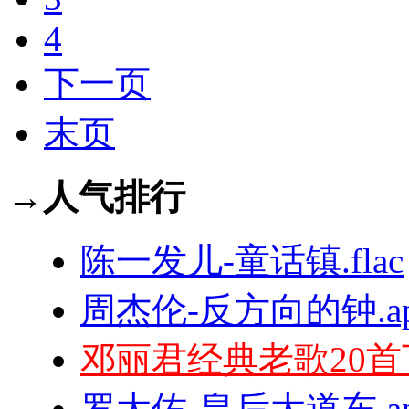
4
下一页
末页
→人气排行
陈一发儿-童话镇.flac
周杰伦-反方向的钟.ap
邓丽君经典老歌20首
罗大佑-皇后大道东.ap