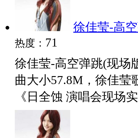
徐佳莹-高空弹
71
热度：
徐佳莹-高空弹跳(现场版
曲大小57.8M，徐佳
《日全蚀 演唱会现场实录