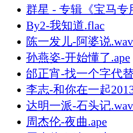
群星 - 专辑《宝马专
By2-我知道.flac
陈一发儿-阿婆说.wa
孙燕姿-开始懂了.ape
邰正宵-找一个字代替.
李志-和你在一起2013版[L
达明一派-石头记.wa
周杰伦-夜曲.ape