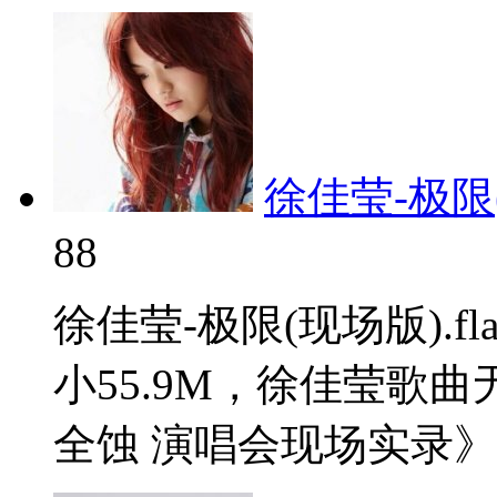
徐佳莹-极限(现
88
徐佳莹-极限(现场版).
小55.9M，徐佳莹歌
全蚀 演唱会现场实录》。