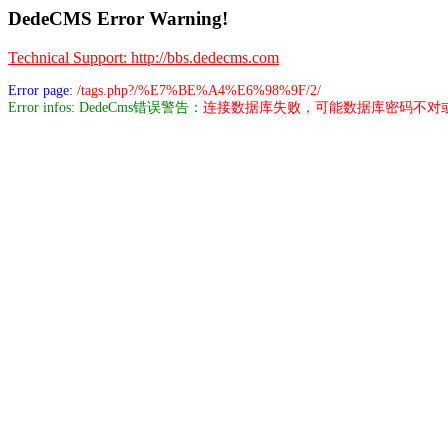
DedeCMS Error Warning!
Technical Support: http://bbs.dedecms.com
Error page:
/tags.php?/%E7%BE%A4%E6%98%9F/2/
Error infos: DedeCms错误警告：
连接数据库失败，可能数据库密码不对