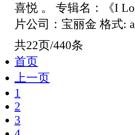
喜悦 。 专辑名：《I Lov
片公司：宝丽金 格式: ape
共22页/440条
首页
上一页
1
2
3
4