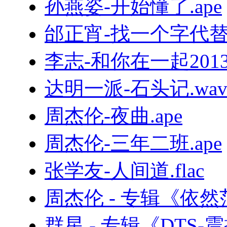
孙燕姿-开始懂了.ape
邰正宵-找一个字代替.
李志-和你在一起2013版[L
达明一派-石头记.wa
周杰伦-夜曲.ape
周杰伦-三年二班.ape
张学友-人间道.flac
周杰伦 - 专辑《依然
群星 - 专辑《DTS