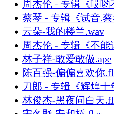
周杰伦 - 专辑《哎哟
蔡琴 - 专辑《试音.蔡
云朵-我的楼兰.wav
周杰伦 - 专辑《不
林子祥-敢爱敢做.ape
陈百强-偏偏喜欢你.fl
刀郎 - 专辑《辉煌
林俊杰-黑夜问白天.fl
宋冬野-安和桥.flac