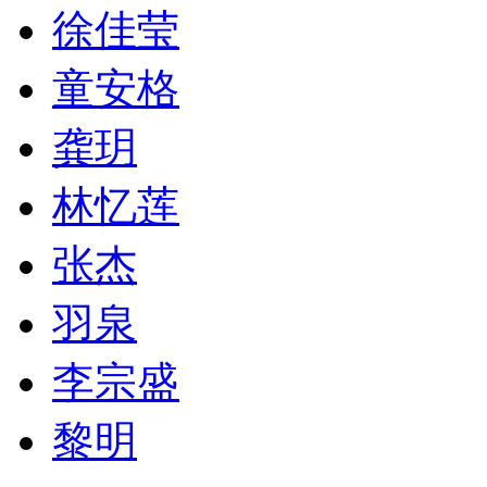
徐佳莹
童安格
龚玥
林忆莲
张杰
羽泉
李宗盛
黎明