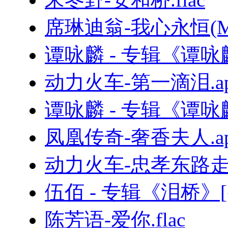
席琳迪翁-我心永恒(MyHe
谭咏麟 - 专辑《谭咏
动力火车-第一滴泪.ap
谭咏麟 - 专辑《谭
凤凰传奇-奢香夫人.ap
动力火车-忠孝东路走九
伍佰 - 专辑《泪桥》[
陈芳语-爱你.flac