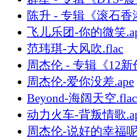
陈升 - 专辑《滚石
飞儿乐团-你的微笑.ap
范玮琪-大风吹.flac
周杰伦 - 专辑《12新
周杰伦-爱你没差.ape
Beyond-海阔天空.flac
动力火车-背叛情歌.ap
周杰伦-说好的幸福呢.