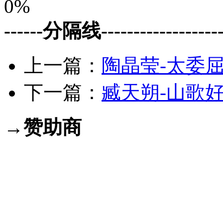
0%
------分隔线--------------------
上一篇：
陶晶莹-太委屈.
下一篇：
臧天朔-山歌好
→赞助商