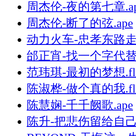
周杰伦-夜的第七章.ap
周杰伦-断了的弦.ape
动力火车-忠孝东路走九
邰正宵-找一个字代替.
范玮琪-最初的梦想.fl
陈淑桦-做个真的我.fl
陈慧娴-千千阙歌.ape
陈升-把悲伤留给自己.