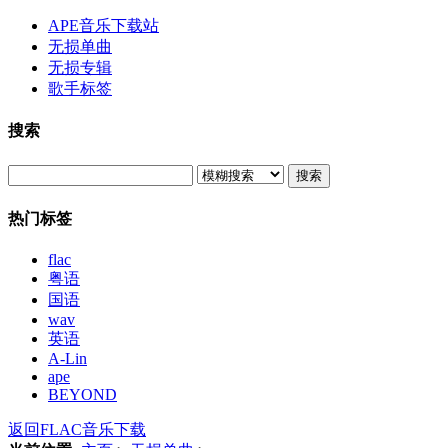
APE音乐下载站
无损单曲
无损专辑
歌手标签
搜索
搜索
热门标签
flac
粤语
国语
wav
英语
A-Lin
ape
BEYOND
返回FLAC音乐下载