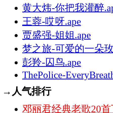
黄大炜-你把我灌醉.ap
王蓉-哎呀.ape
贾盛强-姐姐.ape
梦之旅-可爱的一朵玫瑰
彭羚-囚鸟.ape
ThePolice-EveryBreat
→人气排行
邓丽君经典老歌20首