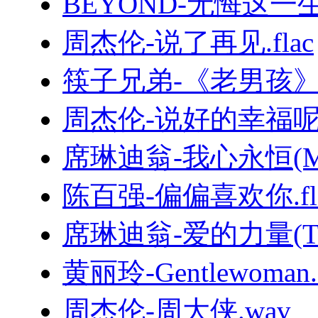
BEYOND-无悔这一生.
周杰伦-说了再见.flac
筷子兄弟-《老男孩
周杰伦-说好的幸福呢.
席琳迪翁-我心永恒(MyHe
陈百强-偏偏喜欢你.fl
席琳迪翁-爱的力量(TheP
黄丽玲-Gentlewoman.f
周杰伦-周大侠.wav