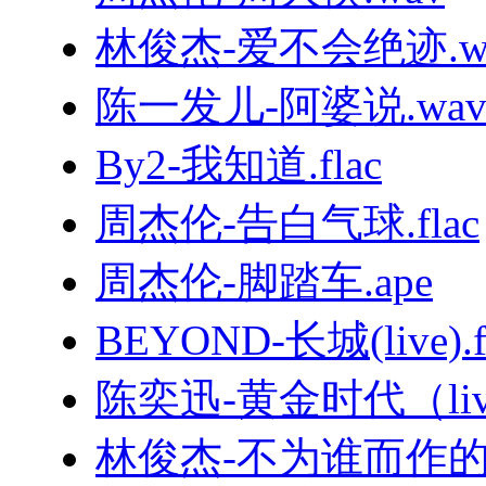
林俊杰-爱不会绝迹.w
陈一发儿-阿婆说.wa
By2-我知道.flac
周杰伦-告白气球.flac
周杰伦-脚踏车.ape
BEYOND-长城(live).f
陈奕迅-黄金时代（live
林俊杰-不为谁而作的歌.