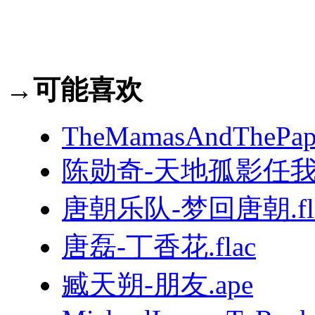
→可能喜欢
TheMamasAndThePapas
陈勋奇-天地孤影任我行
唐朝乐队-梦回唐朝.fl
唐磊-丁香花.flac
臧天朔-朋友.ape