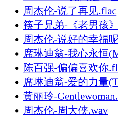
周杰伦-说了再见.flac
筷子兄弟-《老男孩
周杰伦-说好的幸福呢.
席琳迪翁-我心永恒(MyHe
陈百强-偏偏喜欢你.fl
席琳迪翁-爱的力量(TheP
黄丽玲-Gentlewoman.f
周杰伦-周大侠.wav