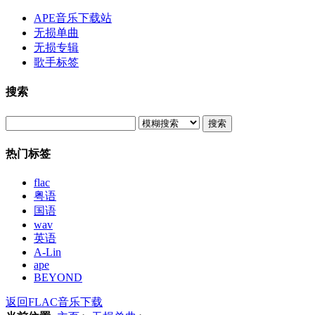
APE音乐下载站
无损单曲
无损专辑
歌手标签
搜索
搜索
热门标签
flac
粤语
国语
wav
英语
A-Lin
ape
BEYOND
返回FLAC音乐下载