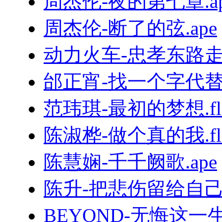
周杰伦-夜的第七章.ap
周杰伦-断了的弦.ape
动力火车-忠孝东路走九
邰正宵-找一个字代替.
范玮琪-最初的梦想.fl
陈淑桦-做个真的我.fl
陈慧娴-千千阙歌.ape
陈升-把悲伤留给自己.
BEYOND-无悔这一生.