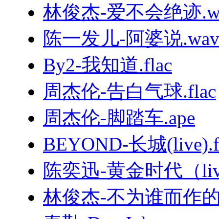
林俊杰-爱不会绝迹.w
陈一发儿-阿婆说.wa
By2-我知道.flac
周杰伦-告白气球.flac
周杰伦-脚踏车.ape
BEYOND-长城(live).f
陈奕迅-黄金时代（live
林俊杰-不为谁而作的歌.