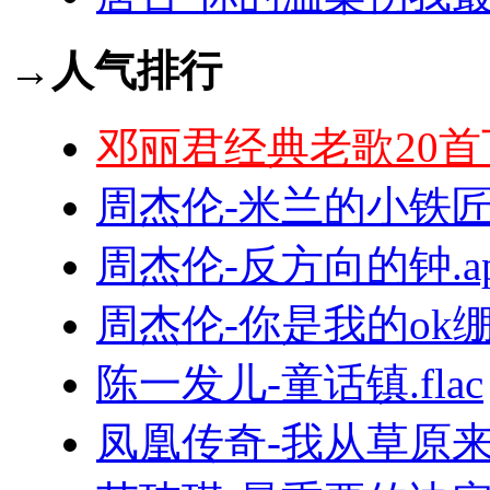
→人气排行
邓丽君经典老歌20首
周杰伦-米兰的小铁匠.
周杰伦-反方向的钟.ap
周杰伦-你是我的ok绷.f
陈一发儿-童话镇.flac
凤凰传奇-我从草原来.