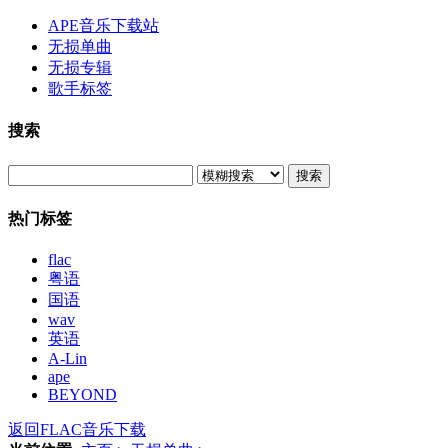
APE音乐下载站
无损单曲
无损专辑
歌手标签
搜索
搜索
热门标签
flac
粤语
国语
wav
英语
A-Lin
ape
BEYOND
返回FLAC音乐下载