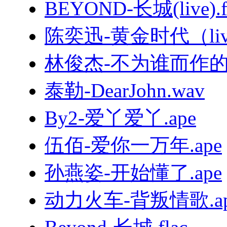
BEYOND-长城(live).f
陈奕迅-黄金时代（live
林俊杰-不为谁而作的歌.
泰勒-DearJohn.wav
By2-爱丫爱丫.ape
伍佰-爱你一万年.ape
孙燕姿-开始懂了.ape
动力火车-背叛情歌.ap