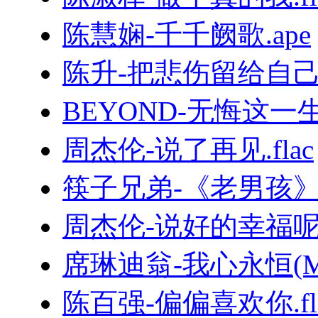
陈慧娴-千千阙歌.ape
陈升-把悲伤留给自己.
BEYOND-无悔这一生.
周杰伦-说了再见.flac
筷子兄弟-《老男孩
周杰伦-说好的幸福呢.
席琳迪翁-我心永恒(MyHe
陈百强-偏偏喜欢你.fl