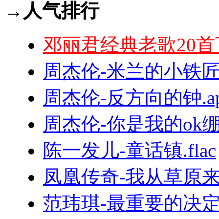
→人气排行
邓丽君经典老歌20首
周杰伦-米兰的小铁匠.
周杰伦-反方向的钟.ap
周杰伦-你是我的ok绷.f
陈一发儿-童话镇.flac
凤凰传奇-我从草原来.
范玮琪-最重要的决定.f