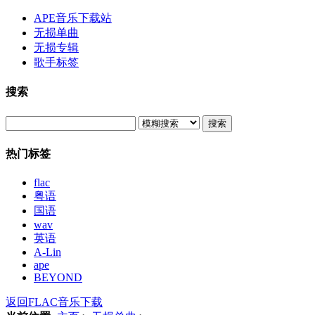
APE音乐下载站
无损单曲
无损专辑
歌手标签
搜索
搜索
热门标签
flac
粤语
国语
wav
英语
A-Lin
ape
BEYOND
返回FLAC音乐下载