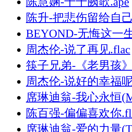
陈慧娴-千千阙歌.ape
陈升-把悲伤留给自己.
BEYOND-无悔这一生.
周杰伦-说了再见.flac
筷子兄弟-《老男孩
周杰伦-说好的幸福呢.
席琳迪翁-我心永恒(MyHe
陈百强-偏偏喜欢你.fl
席琳迪翁-爱的力量(TheP