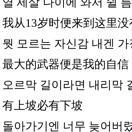
열 세살 나이에 와서 쉴 
我从13岁时便来到这里没
뭣 모르는 자신감 내겐 가
最大的武器便是我的自信
오르막 길이라면 내리막 
有上坡必有下坡
돌아가기엔 너무 늦어버렸어 I c