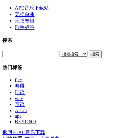
APE音乐下载站
无损单曲
无损专辑
歌手标签
搜索
搜索
热门标签
flac
粤语
国语
wav
英语
A-Lin
ape
BEYOND
返回FLAC音乐下载