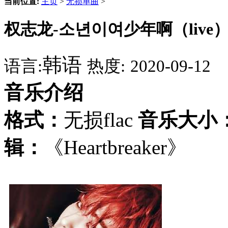
当前位置:
主页
>
无损单曲
>
权志龙-소년이여少年啊（live）.f
韩语
语言:
热度:
2020-09-12
音乐介绍
格式：
无损flac
音乐大小
辑：
《Heartbreaker》