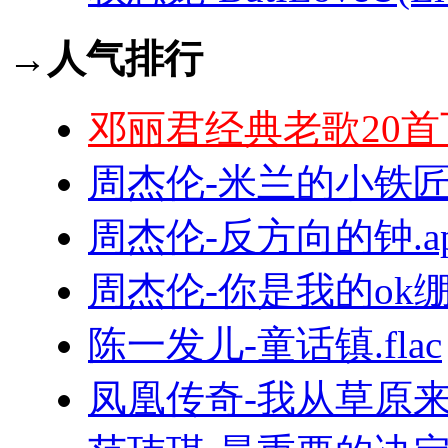
→人气排行
邓丽君经典老歌20首
周杰伦-米兰的小铁匠.
周杰伦-反方向的钟.ap
周杰伦-你是我的ok绷.f
陈一发儿-童话镇.flac
凤凰传奇-我从草原来.