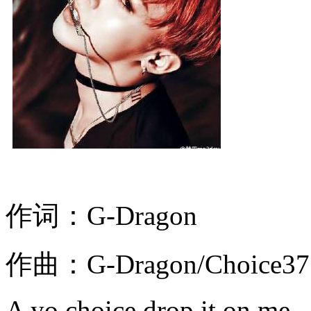
作词：G-Dragon
作曲：G-Dragon/Choice37
A yo choice drop it on me