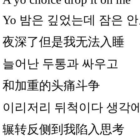
Yo 밤은 깊었는데 잠은 
夜深了但是我无法入睡
늘어난 두통과 싸우고
和加重的头痛斗争
이리저리 뒤척이다 생각에
辗转反侧到我陷入思考