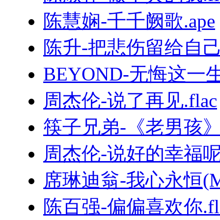
陈慧娴-千千阙歌.ape
陈升-把悲伤留给自己.
BEYOND-无悔这一生.
周杰伦-说了再见.flac
筷子兄弟-《老男孩
周杰伦-说好的幸福呢.
席琳迪翁-我心永恒(MyHe
陈百强-偏偏喜欢你.fl