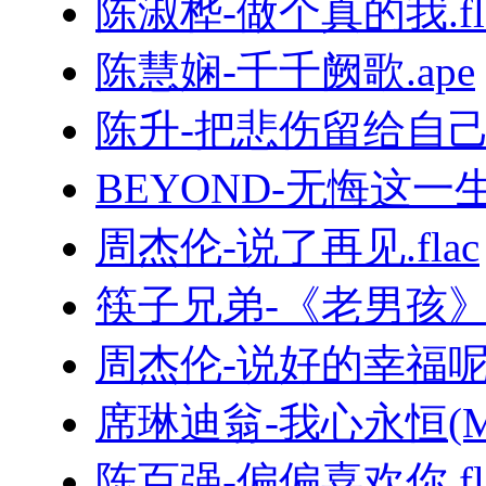
陈淑桦-做个真的我.fl
陈慧娴-千千阙歌.ape
陈升-把悲伤留给自己.
BEYOND-无悔这一生.
周杰伦-说了再见.flac
筷子兄弟-《老男孩
周杰伦-说好的幸福呢.
席琳迪翁-我心永恒(MyHe
陈百强-偏偏喜欢你.fl