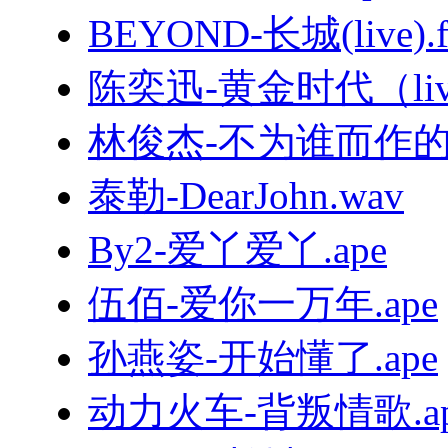
BEYOND-长城(live).f
陈奕迅-黄金时代（live
林俊杰-不为谁而作的歌.
泰勒-DearJohn.wav
By2-爱丫爱丫.ape
伍佰-爱你一万年.ape
孙燕姿-开始懂了.ape
动力火车-背叛情歌.ap