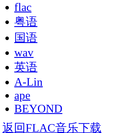
flac
粤语
国语
wav
英语
A-Lin
ape
BEYOND
返回FLAC音乐下载