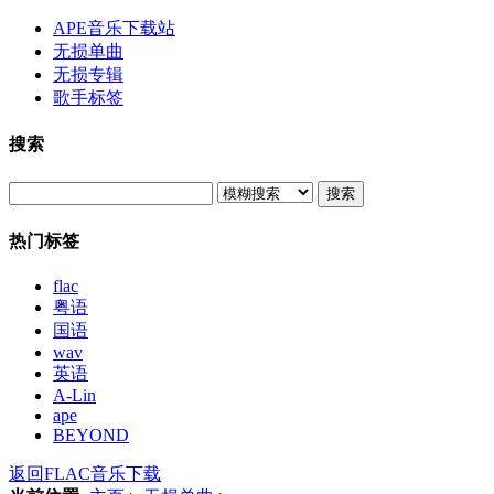
APE音乐下载站
无损单曲
无损专辑
歌手标签
搜索
搜索
热门标签
flac
粤语
国语
wav
英语
A-Lin
ape
BEYOND
返回FLAC音乐下载