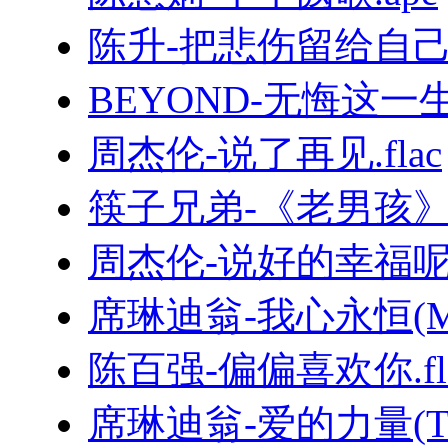
陈升-把悲伤留给自己.
BEYOND-无悔这一生.
周杰伦-说了再见.flac
筷子兄弟-《老男孩
周杰伦-说好的幸福呢.
席琳迪翁-我心永恒(MyHe
陈百强-偏偏喜欢你.fl
席琳迪翁-爱的力量(TheP