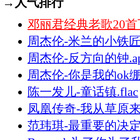
→人气排行
邓丽君经典老歌20首
周杰伦-米兰的小铁匠.
周杰伦-反方向的钟.ap
周杰伦-你是我的ok绷.f
陈一发儿-童话镇.flac
凤凰传奇-我从草原来.
范玮琪-最重要的决定.f