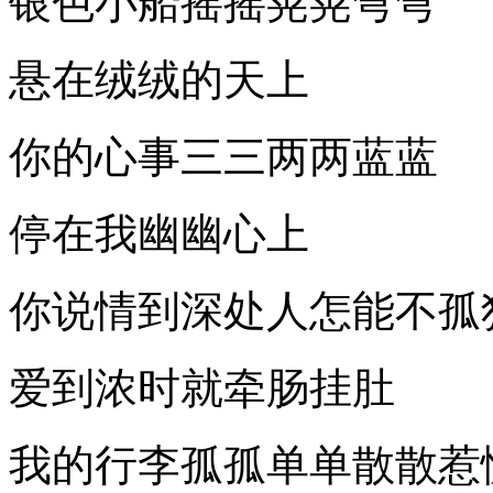
银色小船摇摇晃晃弯弯
悬在绒绒的天上
你的心事三三两两蓝蓝
停在我幽幽心上
你说情到深处人怎能不孤
爱到浓时就牵肠挂肚
我的行李孤孤单单散散惹