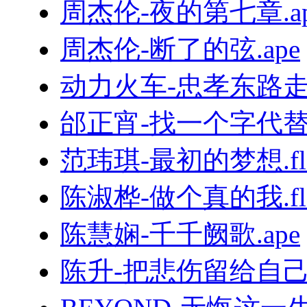
周杰伦-夜的第七章.ap
周杰伦-断了的弦.ape
动力火车-忠孝东路走九
邰正宵-找一个字代替.
范玮琪-最初的梦想.fl
陈淑桦-做个真的我.fl
陈慧娴-千千阙歌.ape
陈升-把悲伤留给自己.