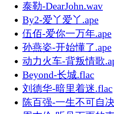
泰勒-DearJohn.wav
By2-爱丫爱丫.ape
伍佰-爱你一万年.ape
孙燕姿-开始懂了.ape
动力火车-背叛情歌.ap
Beyond-长城.flac
刘德华-暗里着迷.flac
陈百强-一生不可自决.