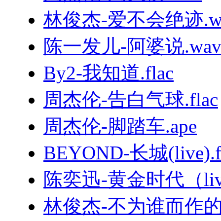
林俊杰-爱不会绝迹.w
陈一发儿-阿婆说.wa
By2-我知道.flac
周杰伦-告白气球.flac
周杰伦-脚踏车.ape
BEYOND-长城(live).f
陈奕迅-黄金时代（live
林俊杰-不为谁而作的歌.