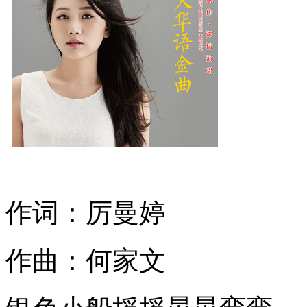
作词：厉曼婷
作曲：何家文