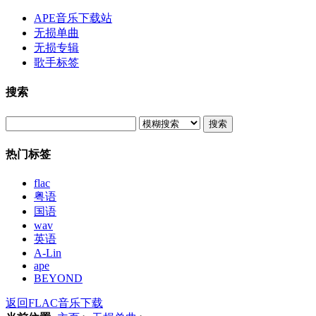
APE音乐下载站
无损单曲
无损专辑
歌手标签
搜索
搜索
热门标签
flac
粤语
国语
wav
英语
A-Lin
ape
BEYOND
返回FLAC音乐下载