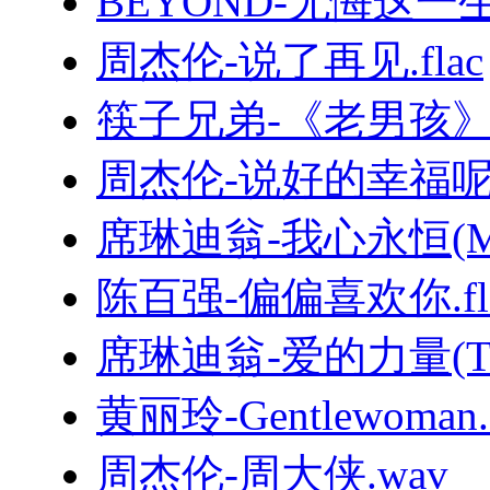
BEYOND-无悔这一生.
周杰伦-说了再见.flac
筷子兄弟-《老男孩
周杰伦-说好的幸福呢.
席琳迪翁-我心永恒(MyHe
陈百强-偏偏喜欢你.fl
席琳迪翁-爱的力量(TheP
黄丽玲-Gentlewoman.f
周杰伦-周大侠.wav