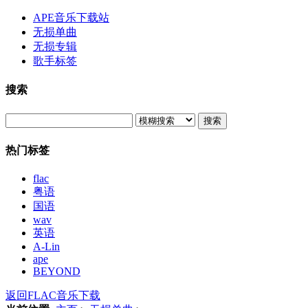
APE音乐下载站
无损单曲
无损专辑
歌手标签
搜索
搜索
热门标签
flac
粤语
国语
wav
英语
A-Lin
ape
BEYOND
返回FLAC音乐下载