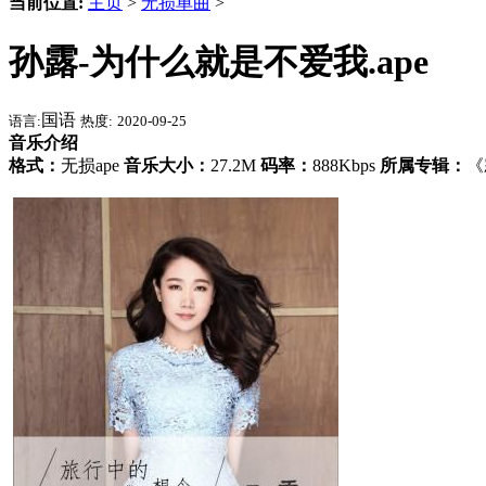
当前位置:
主页
>
无损单曲
>
孙露-为什么就是不爱我.ape
国语
语言:
热度:
2020-09-25
音乐介绍
格式：
无损ape
音乐大小：
27.2M
码率：
888Kbps
所属专辑：
《