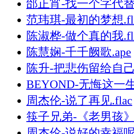
邰正宵-找一个字代替.
范玮琪-最初的梦想.fl
陈淑桦-做个真的我.fl
陈慧娴-千千阙歌.ape
陈升-把悲伤留给自己.
BEYOND-无悔这一生.
周杰伦-说了再见.flac
筷子兄弟-《老男孩
周杰伦-说好的幸福呢.