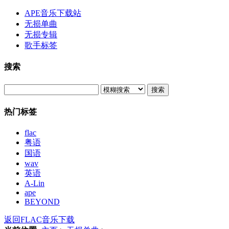
APE音乐下载站
无损单曲
无损专辑
歌手标签
搜索
搜索
热门标签
flac
粤语
国语
wav
英语
A-Lin
ape
BEYOND
返回FLAC音乐下载