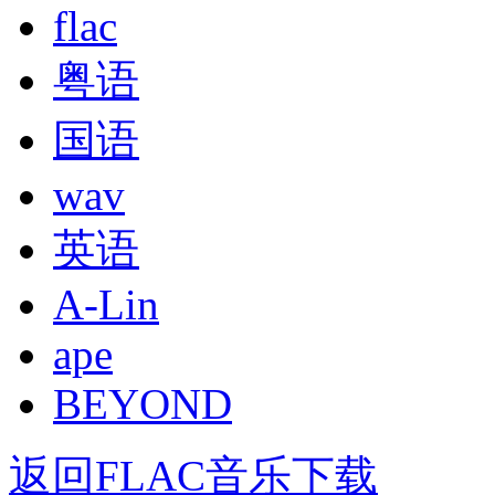
flac
粤语
国语
wav
英语
A-Lin
ape
BEYOND
返回FLAC音乐下载