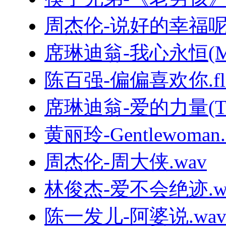
周杰伦-说好的幸福呢.
席琳迪翁-我心永恒(MyHe
陈百强-偏偏喜欢你.fl
席琳迪翁-爱的力量(TheP
黄丽玲-Gentlewoman.f
周杰伦-周大侠.wav
林俊杰-爱不会绝迹.w
陈一发儿-阿婆说.wa