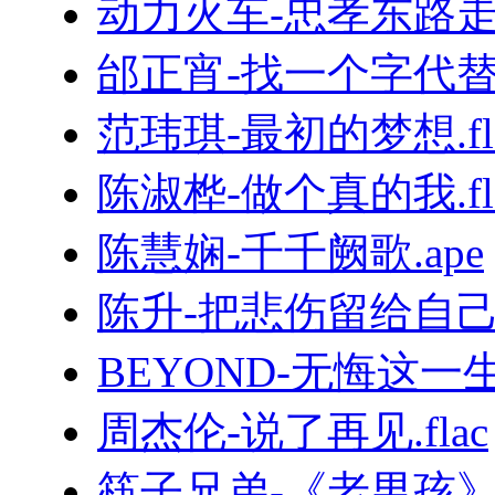
动力火车-忠孝东路走九
邰正宵-找一个字代替.
范玮琪-最初的梦想.fl
陈淑桦-做个真的我.fl
陈慧娴-千千阙歌.ape
陈升-把悲伤留给自己.
BEYOND-无悔这一生.
周杰伦-说了再见.flac
筷子兄弟-《老男孩