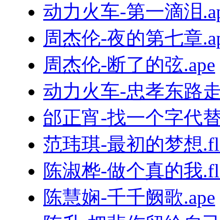
动力火车-第一滴泪.ap
周杰伦-夜的第七章.ap
周杰伦-断了的弦.ape
动力火车-忠孝东路走九
邰正宵-找一个字代替.
范玮琪-最初的梦想.fl
陈淑桦-做个真的我.fl
陈慧娴-千千阙歌.ape