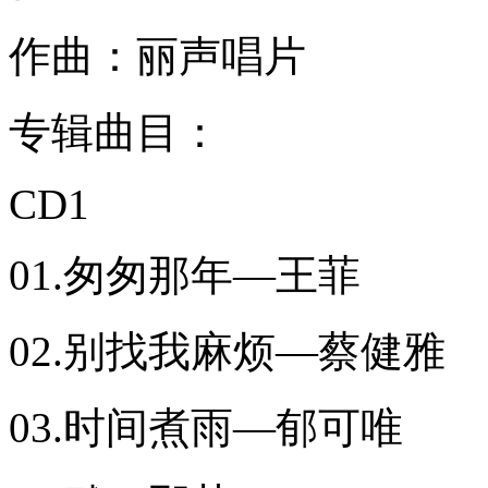
作曲：丽声唱片
专辑曲目：
CD1
01.匆匆那年—王菲
02.别找我麻烦—蔡健雅
03.时间煮雨—郁可唯