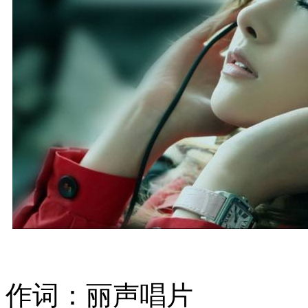
作词：丽声唱片