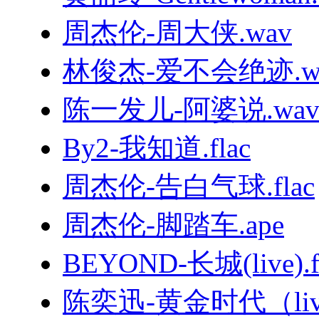
周杰伦-周大侠.wav
林俊杰-爱不会绝迹.w
陈一发儿-阿婆说.wa
By2-我知道.flac
周杰伦-告白气球.flac
周杰伦-脚踏车.ape
BEYOND-长城(live).f
陈奕迅-黄金时代（live