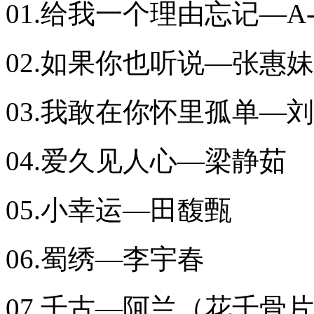
01.给我一个理由忘记—A-
02.如果你也听说—张惠妹
03.我敢在你怀里孤单—
04.爱久见人心—梁静茹
05.小幸运—田馥甄
06.蜀绣—李宇春
07.千古—阿兰（花千骨