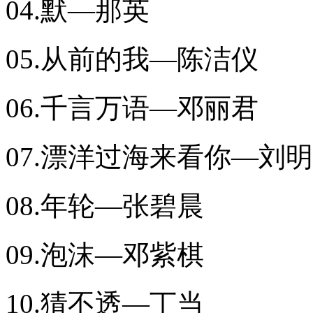
04.默—那英
05.从前的我—陈洁仪
06.千言万语—邓丽君
07.漂洋过海来看你—刘
08.年轮—张碧晨
09.泡沫—邓紫棋
10.猜不透—丁当