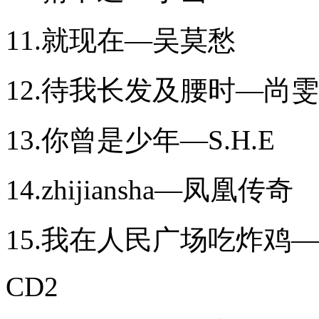
11.就现在—吴莫愁
12.待我长发及腰时—尚
13.你曾是少年—S.H.E
14.zhijiansha—凤凰传奇
15.我在人民广场吃炸鸡
CD2