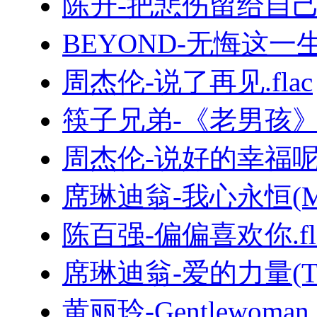
陈升-把悲伤留给自己.
BEYOND-无悔这一生.
周杰伦-说了再见.flac
筷子兄弟-《老男孩
周杰伦-说好的幸福呢.
席琳迪翁-我心永恒(MyHe
陈百强-偏偏喜欢你.fl
席琳迪翁-爱的力量(TheP
黄丽玲-Gentlewoman.f