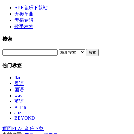
APE音乐下载站
无损单曲
无损专辑
歌手标签
搜索
搜索
热门标签
flac
粤语
国语
wav
英语
A-Lin
ape
BEYOND
返回FLAC音乐下载