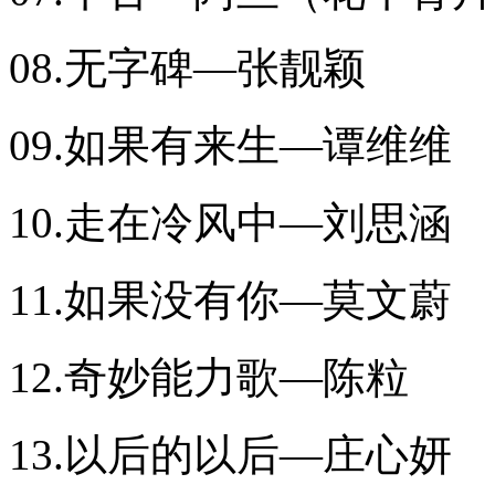
08.无字碑—张靓颖
09.如果有来生—谭维维
10.走在冷风中—刘思涵
11.如果没有你—莫文蔚
12.奇妙能力歌—陈粒
13.以后的以后—庄心妍