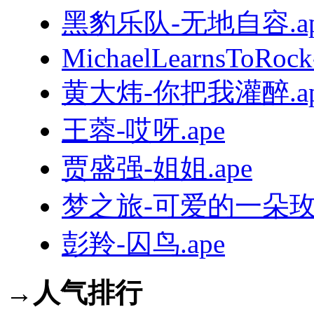
黑豹乐队-无地自容.ap
MichaelLearnsToRoc
黄大炜-你把我灌醉.ap
王蓉-哎呀.ape
贾盛强-姐姐.ape
梦之旅-可爱的一朵玫瑰
彭羚-囚鸟.ape
→人气排行