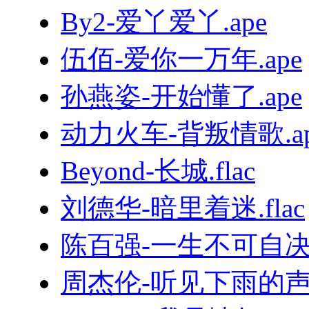
By2-爱丫爱丫.ape
伍佰-爱你一万年.ape
孙燕姿-开始懂了.ape
动力火车-背叛情歌.ap
Beyond-长城.flac
刘德华-暗里着迷.flac
陈百强-一生不可自决.
周杰伦-听见下雨的声音