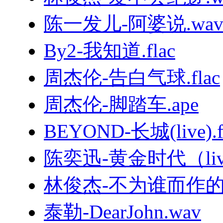
陈一发儿-阿婆说.wa
By2-我知道.flac
周杰伦-告白气球.flac
周杰伦-脚踏车.ape
BEYOND-长城(live).f
陈奕迅-黄金时代（live
林俊杰-不为谁而作的歌.
泰勒-DearJohn.wav