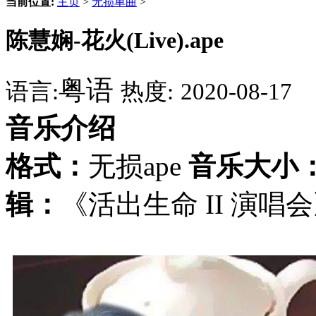
当前位置:
主页
>
无损单曲
>
陈慧娴-花火(Live).ape
粤语
语言:
热度:
2020-08-17
音乐介绍
格式：
无损ape
音乐大小
辑：
《活出生命 II 演唱