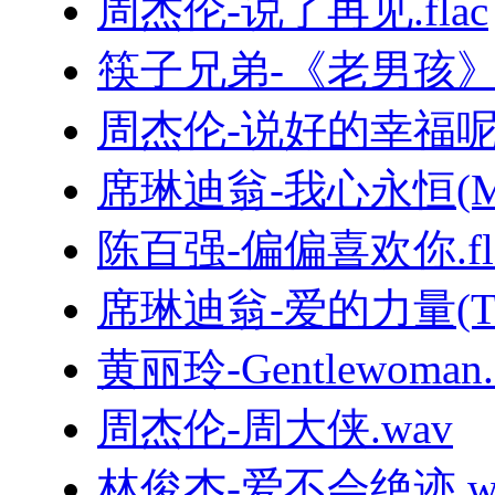
周杰伦-说了再见.flac
筷子兄弟-《老男孩
周杰伦-说好的幸福呢.
席琳迪翁-我心永恒(MyHe
陈百强-偏偏喜欢你.fl
席琳迪翁-爱的力量(TheP
黄丽玲-Gentlewoman.f
周杰伦-周大侠.wav
林俊杰-爱不会绝迹.w