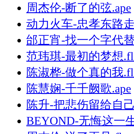
周杰伦-断了的弦.ape
动力火车-忠孝东路走九
邰正宵-找一个字代替.
范玮琪-最初的梦想.fl
陈淑桦-做个真的我.fl
陈慧娴-千千阙歌.ape
陈升-把悲伤留给自己.
BEYOND-无悔这一生.