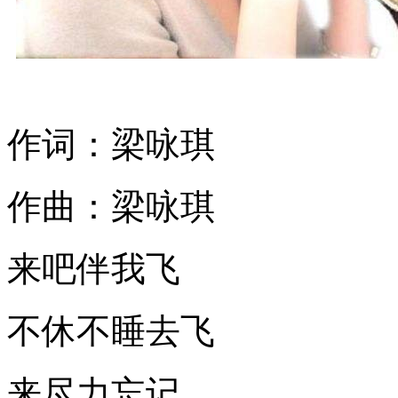
作词：梁咏琪
作曲：梁咏琪
来吧伴我飞
不休不睡去飞
来尽力忘记