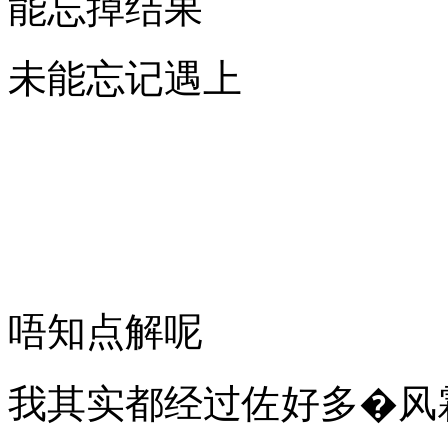
能忘掉结果
未能忘记遇上
唔知点解呢
我其实都经过佐好多�风