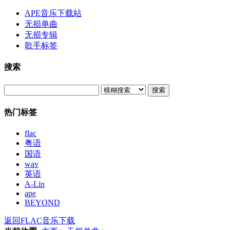
APE音乐下载站
无损单曲
无损专辑
歌手标签
搜索
搜索
热门标签
flac
粤语
国语
wav
英语
A-Lin
ape
BEYOND
返回FLAC音乐下载