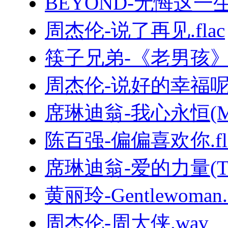
BEYOND-无悔这一生.
周杰伦-说了再见.flac
筷子兄弟-《老男孩
周杰伦-说好的幸福呢.
席琳迪翁-我心永恒(MyHe
陈百强-偏偏喜欢你.fl
席琳迪翁-爱的力量(TheP
黄丽玲-Gentlewoman.f
周杰伦-周大侠.wav