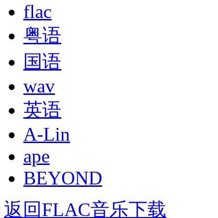
flac
粤语
国语
wav
英语
A-Lin
ape
BEYOND
返回FLAC音乐下载