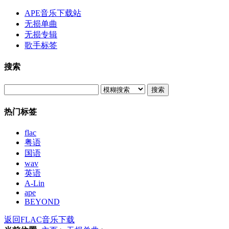
APE音乐下载站
无损单曲
无损专辑
歌手标签
搜索
搜索
热门标签
flac
粤语
国语
wav
英语
A-Lin
ape
BEYOND
返回FLAC音乐下载