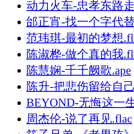
动力火车-忠孝东路走九
邰正宵-找一个字代替.
范玮琪-最初的梦想.fl
陈淑桦-做个真的我.fl
陈慧娴-千千阙歌.ape
陈升-把悲伤留给自己.
BEYOND-无悔这一生.
周杰伦-说了再见.flac