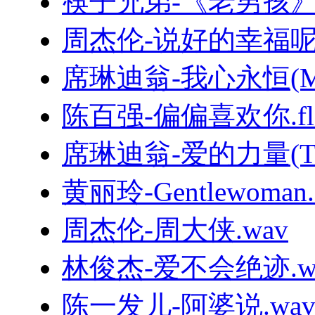
筷子兄弟-《老男孩
周杰伦-说好的幸福呢.
席琳迪翁-我心永恒(MyHe
陈百强-偏偏喜欢你.fl
席琳迪翁-爱的力量(TheP
黄丽玲-Gentlewoman.f
周杰伦-周大侠.wav
林俊杰-爱不会绝迹.w
陈一发儿-阿婆说.wa