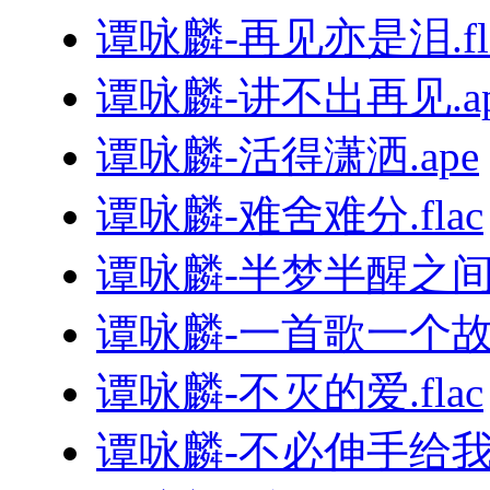
谭咏麟-再见亦是泪.fl
谭咏麟-讲不出再见.ap
谭咏麟-活得潇洒.ape
谭咏麟-难舍难分.flac
谭咏麟-半梦半醒之间.
谭咏麟-一首歌一个故事
谭咏麟-不灭的爱.flac
谭咏麟-不必伸手给我.