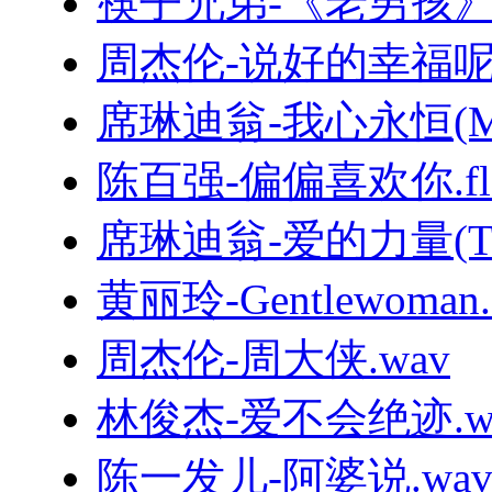
筷子兄弟-《老男孩
周杰伦-说好的幸福呢.
席琳迪翁-我心永恒(MyHe
陈百强-偏偏喜欢你.fl
席琳迪翁-爱的力量(TheP
黄丽玲-Gentlewoman.f
周杰伦-周大侠.wav
林俊杰-爱不会绝迹.w
陈一发儿-阿婆说.wa