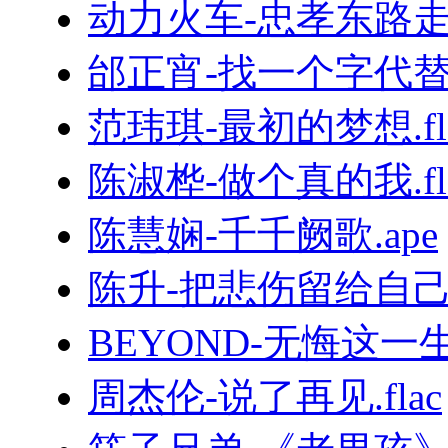
动力火车-忠孝东路走九
邰正宵-找一个字代替.
范玮琪-最初的梦想.fl
陈淑桦-做个真的我.fl
陈慧娴-千千阙歌.ape
陈升-把悲伤留给自己.
BEYOND-无悔这一生.
周杰伦-说了再见.flac