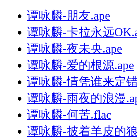
谭咏麟-朋友.ape
谭咏麟-卡拉永远OK.a
谭咏麟-夜未央.ape
谭咏麟-爱的根源.ape
谭咏麟-情凭谁来定错对
谭咏麟-雨夜的浪漫.ap
谭咏麟-何苦.flac
谭咏麟-披着羊皮的狼.