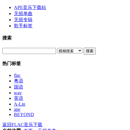
APE音乐下载站
无损单曲
无损专辑
歌手标签
搜索
搜索
热门标签
flac
粤语
国语
wav
英语
A-Lin
ape
BEYOND
返回FLAC音乐下载