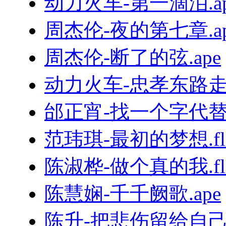
动力火车-第一滴泪.ap
周杰伦-夜的第七章.ap
周杰伦-断了的弦.ape
动力火车-忠孝东路走九
邰正宵-找一个字代替.
范玮琪-最初的梦想.fl
陈淑桦-做个真的我.fl
陈慧娴-千千阙歌.ape
陈升-把悲伤留给自己.