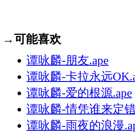
→可能喜欢
谭咏麟-朋友.ape
谭咏麟-卡拉永远OK.a
谭咏麟-爱的根源.ape
谭咏麟-情凭谁来定错对
谭咏麟-雨夜的浪漫.ap