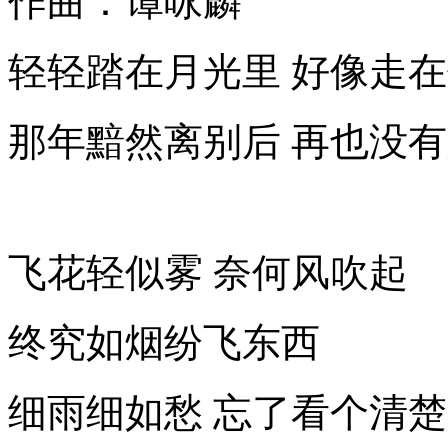
作曲：谭咏麟
轻轻踏在月光里 好像
那年黯然离别后 再也没
飞花轻似雾 奈何风吹起
终究如烟纷飞东西
细雨细如愁 忘了看个清