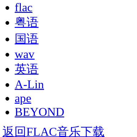
flac
粤语
国语
wav
英语
A-Lin
ape
BEYOND
返回FLAC音乐下载