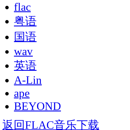
flac
粤语
国语
wav
英语
A-Lin
ape
BEYOND
返回FLAC音乐下载