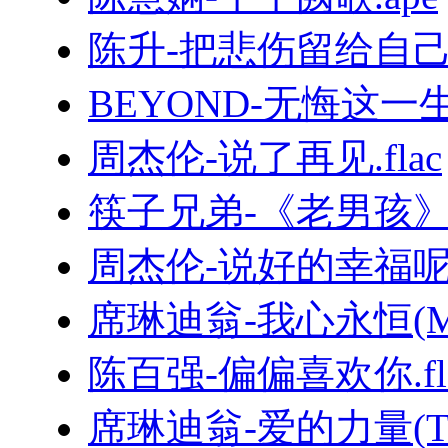
陈升-把悲伤留给自己.
BEYOND-无悔这一生.
周杰伦-说了再见.flac
筷子兄弟-《老男孩
周杰伦-说好的幸福呢.
席琳迪翁-我心永恒(MyHe
陈百强-偏偏喜欢你.fl
席琳迪翁-爱的力量(TheP