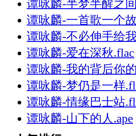
谭咏麟-半梦半醒之间.
谭咏麟-一首歌一个故事
谭咏麟-不必伸手给我.
谭咏麟-爱在深秋.flac
谭咏麟-我的背后你的手
谭咏麟-梦仍是一样.fl
谭咏麟-情缘巴士站.fl
谭咏麟-山下的人.ape