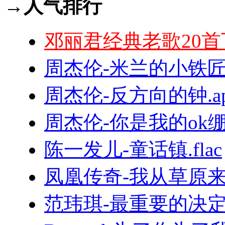
→人气排行
邓丽君经典老歌20首
周杰伦-米兰的小铁匠.
周杰伦-反方向的钟.ap
周杰伦-你是我的ok绷.f
陈一发儿-童话镇.flac
凤凰传奇-我从草原来.
范玮琪-最重要的决定.f