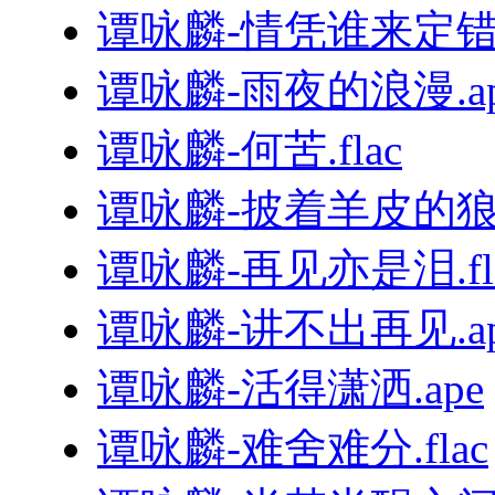
谭咏麟-情凭谁来定错对
谭咏麟-雨夜的浪漫.ap
谭咏麟-何苦.flac
谭咏麟-披着羊皮的狼.
谭咏麟-再见亦是泪.fl
谭咏麟-讲不出再见.ap
谭咏麟-活得潇洒.ape
谭咏麟-难舍难分.flac