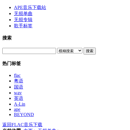
APE音乐下载站
无损单曲
无损专辑
歌手标签
搜索
搜索
热门标签
flac
粤语
国语
wav
英语
A-Lin
ape
BEYOND
返回FLAC音乐下载