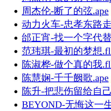
周杰伦-断了的弦.ape
动力火车-忠孝东路走九
邰正宵-找一个字代替.
范玮琪-最初的梦想.fl
陈淑桦-做个真的我.fl
陈慧娴-千千阙歌.ape
陈升-把悲伤留给自己.
BEYOND-无悔这一生.