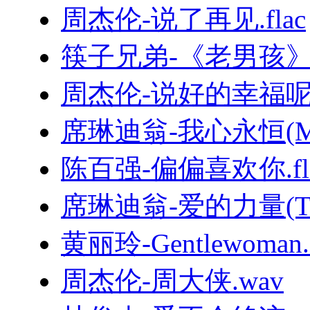
周杰伦-说了再见.flac
筷子兄弟-《老男孩
周杰伦-说好的幸福呢.
席琳迪翁-我心永恒(MyHe
陈百强-偏偏喜欢你.fl
席琳迪翁-爱的力量(TheP
黄丽玲-Gentlewoman.f
周杰伦-周大侠.wav