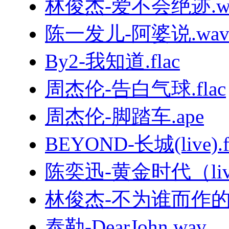
林俊杰-爱不会绝迹.w
陈一发儿-阿婆说.wa
By2-我知道.flac
周杰伦-告白气球.flac
周杰伦-脚踏车.ape
BEYOND-长城(live).f
陈奕迅-黄金时代（live
林俊杰-不为谁而作的歌.
泰勒-DearJohn.wav