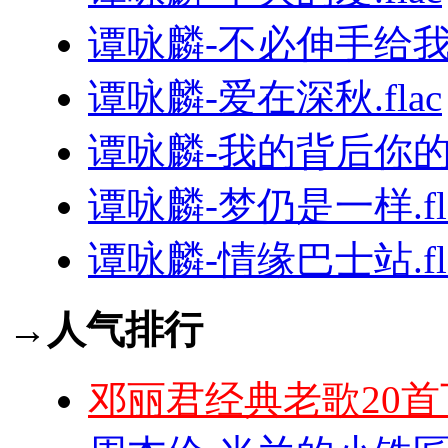
谭咏麟-不必伸手给我.
谭咏麟-爱在深秋.flac
谭咏麟-我的背后你的手
谭咏麟-梦仍是一样.fl
谭咏麟-情缘巴士站.fl
→人气排行
邓丽君经典老歌20首