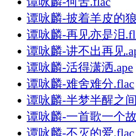
谭咏麟-何苦.flac
谭咏麟-披着羊皮的狼.
谭咏麟-再见亦是泪.fl
谭咏麟-讲不出再见.ap
谭咏麟-活得潇洒.ape
谭咏麟-难舍难分.flac
谭咏麟-半梦半醒之间.
谭咏麟-一首歌一个故事
谭咏麟-不灭的爱.flac