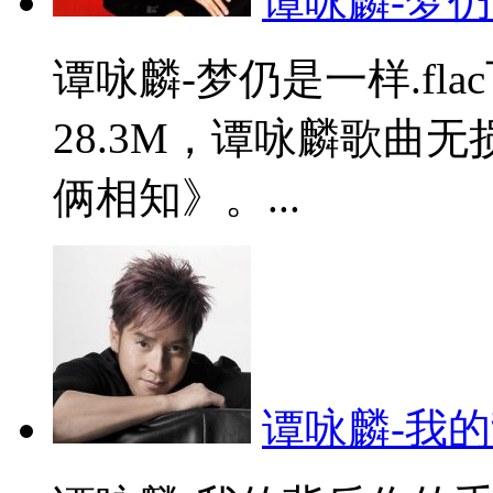
谭咏麟-梦仍是
谭咏麟-梦仍是一样.fl
28.3M，谭咏麟歌曲
俩相知》。...
谭咏麟-我的