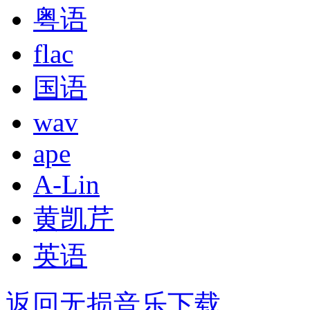
粤语
flac
国语
wav
ape
A-Lin
黄凯芹
英语
返回无损音乐下载