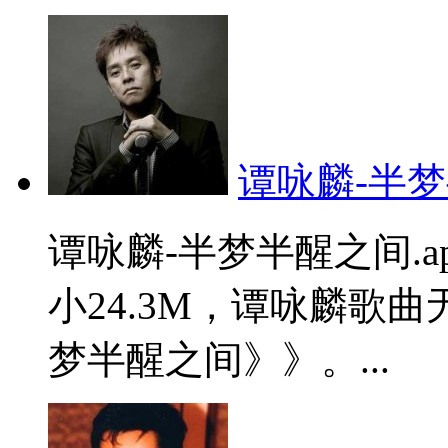
谭咏麟-半梦
谭咏麟-半梦半醒之间.
小24.3M，谭咏麟歌
梦半醒之间》》。...