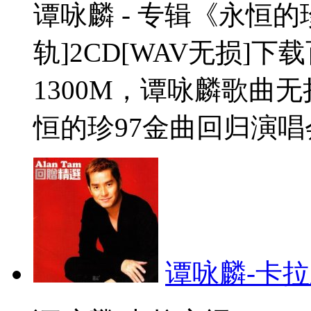
谭咏麟 - 专辑《永恒的
轨]2CD[WAV无损]
1300M，谭咏麟歌曲
恒的珍97金曲回归演唱会
谭咏麟-卡拉永