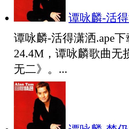
谭咏麟-活得潇
谭咏麟-活得潇洒.ap
24.4M，谭咏麟歌曲
无二》。...