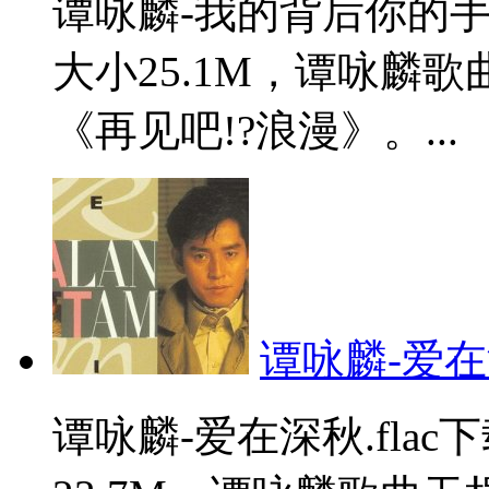
谭咏麟-我的背后你的手
大小25.1M，谭咏麟
《再见吧!?浪漫》。...
谭咏麟-爱在深
谭咏麟-爱在深秋.fla