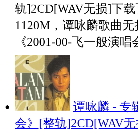
轨]2CD[WAV无损]
1120M，谭咏麟歌曲
《2001-00-飞一般演唱会
谭咏麟 - 
会》[整轨]2CD[WAV无