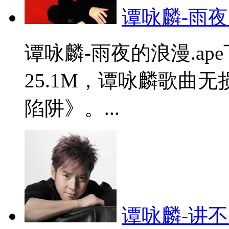
谭咏麟-雨夜的
谭咏麟-雨夜的浪漫.a
25.1M，谭咏麟歌曲
陷阱》。...
谭咏麟-讲不出