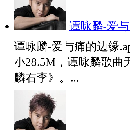
谭咏麟-爱与
谭咏麟-爱与痛的边缘.
小28.5M，谭咏麟歌
麟右李》。...