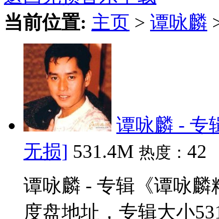
当前位置:
主页
>
谭咏麟
谭咏麟 - 
无损]
531.4M
42
热度：
谭咏麟 - 专辑《谭咏麟
度盘地址，专辑大小53