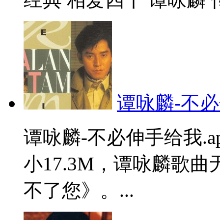
谭咏麟-不必
谭咏麟-不必伸手给我.
小17.3M，谭咏麟歌
不了您》。...