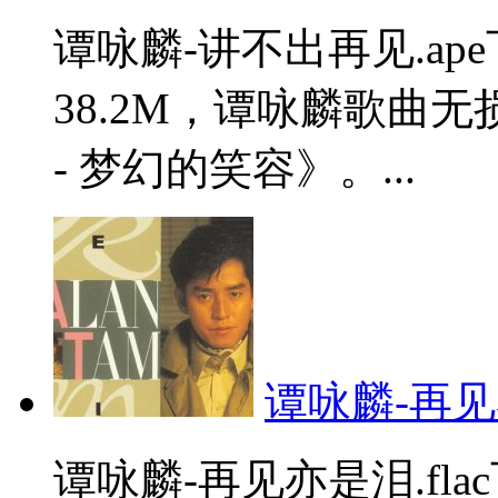
谭咏麟-讲不出再见.a
38.2M，谭咏麟歌曲
- 梦幻的笑容》。...
谭咏麟-再见亦
谭咏麟-再见亦是泪.fl