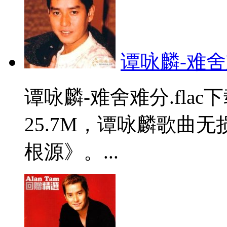
谭咏麟-难舍难
谭咏麟-难舍难分.fla
25.7M，谭咏麟歌曲
根源》。...