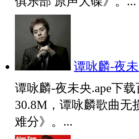
俱乐部 原声大碟》。...
谭咏麟-夜未央
谭咏麟-夜未央.ape
30.8M，谭咏麟歌曲
难分》。...