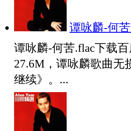
谭咏麟-何苦.f
谭咏麟-何苦.flac下
27.6M，谭咏麟歌曲
继续》。...