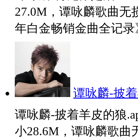
27.0M，谭咏麟歌曲
年白金畅销金曲全记录》。
谭咏麟-披着
谭咏麟-披着羊皮的狼.
小28.6M，谭咏麟歌