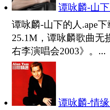
谭咏麟-山下的
谭咏麟-山下的人.ap
25.1M，谭咏麟歌曲
右李演唱会2003》。...
谭咏麟-情缘巴