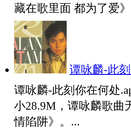
藏在歌里面 都为了爱》。
谭咏麟-此刻
谭咏麟-此刻你在何处.
小28.9M，谭咏麟歌
情陷阱》。...