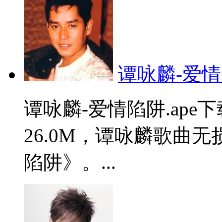
谭咏麟-爱情陷
谭咏麟-爱情陷阱.ap
26.0M，谭咏麟歌曲
陷阱》。...