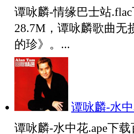
谭咏麟-情缘巴士站.fl
28.7M，谭咏麟歌曲
的珍》。...
谭咏麟-水中花
谭咏麟-水中花.ape