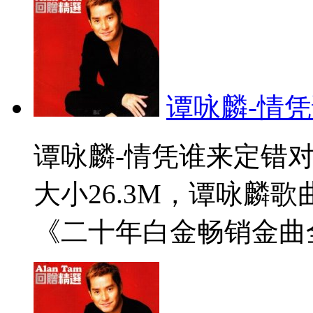
谭咏麟-情凭
谭咏麟-情凭谁来定错对
大小26.3M，谭咏麟
《二十年白金畅销金曲全