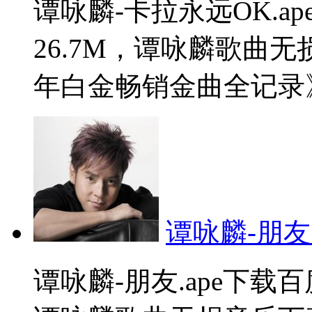
谭咏麟-卡拉永远OK.
26.7M，谭咏麟歌曲
年白金畅销金曲全记录》。
谭咏麟-朋友.
谭咏麟-朋友.ape下载