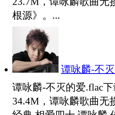
23.7M，谭咏麟歌曲
根源》。...
谭咏麟-不灭的
谭咏麟-不灭的爱.fla
34.4M，谭咏麟歌曲
经典 相爱四十 谭咏麟 传