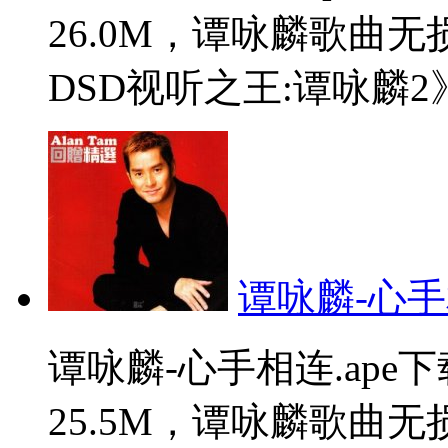
26.0M，谭咏麟歌曲
DSD视听之王:谭咏麟2》
谭咏麟-心手相
谭咏麟-心手相连.ap
25.5M，谭咏麟歌曲